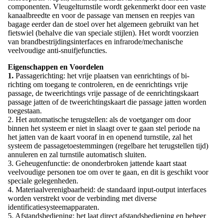
componenten. Vleugelturnstile wordt gekenmerkt door een vaste
kanaalbreedte en voor de passage van mensen en reepjes van
bagage eerder dan de stoel over het algemeen gebruikt van het
fietswiel (behalve die van speciale stijlen). Het wordt voorzien
van brandbestrijdingsinterfaces en infrarode/mechanische
veelvoudige anti-snuifjefuncties.
Eigenschappen en Voordelen
1.
Passagerichting: het vrije plaatsen van eenrichtings of bi-
richting om toegang te controleren, en de eenrichtings vrije
passage, de tweerichtings vrije passage of de eenrichtingskaart
passage jatten of de tweerichtingskaart die passage jatten worden
toegestaan.
2. Het automatische terugstellen: als de voetganger om door
binnen het systeem er niet in slaagt over te gaan stel periode na
het jatten van de kaart vooraf in en openend turnstile, zal het
systeem de passagetoestemmingen (regelbare het terugstellen tijd)
annuleren en zal turnstile automatisch sluiten.
3. Geheugenfunctie: de ononderbroken jattende kaart staat
veelvoudige personen toe om over te gaan, en dit is geschikt voor
speciale gelegenheden.
4. Materiaalverenigbaarheid: de standaard input-output interfaces
worden verstrekt voor de verbinding met diverse
identificatiesysteemapparaten.
5. Afstandsbediening: het laat direct afstandsbediening en beheer