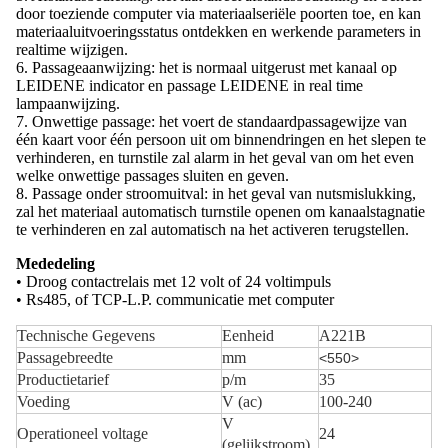
door toeziende computer via materiaalseriële poorten toe, en kan
materiaaluitvoeringsstatus ontdekken en werkende parameters in
realtime wijzigen.
6. Passageaanwijzing: het is normaal uitgerust met kanaal op
LEIDENE indicator en passage LEIDENE in real time
lampaanwijzing.
7. Onwettige passage: het voert de standaardpassagewijze van
één kaart voor één persoon uit om binnendringen en het slepen te
verhinderen, en turnstile zal alarm in het geval van om het even
welke onwettige passages sluiten en geven.
8. Passage onder stroomuitval: in het geval van nutsmislukking,
zal het materiaal automatisch turnstile openen om kanaalstagnatie
te verhinderen en zal automatisch na het activeren terugstellen.
Mededeling
• Droog contactrelais met 12 volt of 24 voltimpuls
• Rs485, of TCP-L.P. communicatie met computer
Technische Gegevens
Eenheid
A221B
Passagebreedte
mm
<550>
Productietarief
p/m
35
Voeding
V (ac)
100-240
V
Operationeel voltage
24
(gelijkstroom)