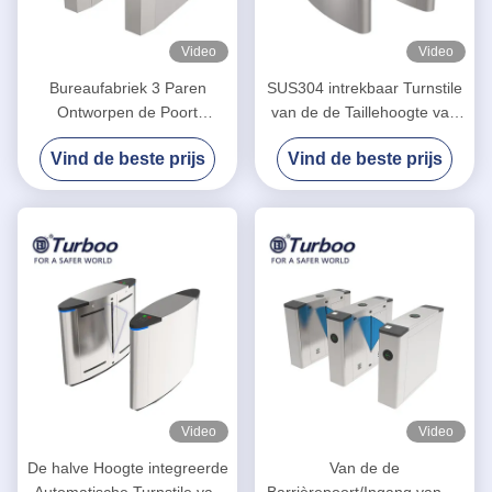
Video
Video
Bureaufabriek 3 Paren
SUS304 intrekbaar Turnstile
Ontworpen de Poort
van de de Taillehoogte van
Intrekbare Automatisch van
Klepbarrie RFID
Vind de beste prijs
Vind de beste prijs
de Klepbarrière
Poortsysteem
Video
Video
De halve Hoogte integreerde
Van de de
Automatische Turnstile van
Barrièrepoort/Ingang van de