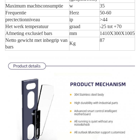
Maximum machtsconsumptie
w
35
Frequentie
Herz
50-60
prectectionniveau
ip
>44
Het werk temperatuur
graad
-25 tot +70
Afmeting exclusief bars
mm
1410X300X1005
Netto gewicht met inbegrip van
87
Kg
bars