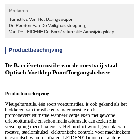
Markeren:
Turnstiles Van Het Dalingswapen
, 
De Poorten Van De Veiligheidstoegang
, 
Van De LEIDENE De Barrièreturnstile Aanwijzingsklep
Productbeschrijving
De Barrièreturnstile van de roestvrij staal
Optisch Voetklep PoortToegangsbeheer
Productomschrijving
Vleugelturnstile, één soort voetturnstiles, is ook gekend als het
blokkeren van turnstile en vlinderturnstile en is
promotieversieturnstile wanneer vergeleken met gewone
driepootturnstile en schommelingsturnstile aangezien zijn
verschijning meer luxueus is. Het product wordt gemaakt van
roestvrij staalomhulsel, elektronische controle voor machinekern,
telescopisch wapen, infrared, LEIDENE lampen en andere