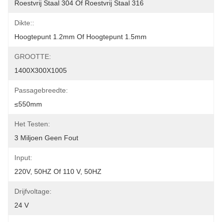
Roestvrij Staal 304 Of Roestvrij Staal 316
Dikte::
Hoogtepunt 1.2mm Of Hoogtepunt 1.5mm
GROOTTE:
1400X300X1005
Passagebreedte:
≤550mm
Het Testen:
3 Miljoen Geen Fout
Input:
220V, 50HZ Of 110 V, 50HZ
Drijfvoltage:
24 V