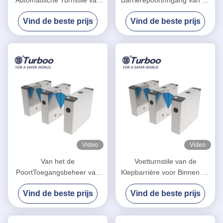
de Klepbarrière met
vingerafdrukklep Auto het
Vind de beste prijs
Vind de beste prijs
Gezichtserkenning
Terugstellenfunctie van
Barrièresystemen
Video
Video
Van het de
Voetturnstile van de
PoortToegangsbeheer van
Klepbarrière voor Binnen en
de klepbarrière van het
Openluchtveiligheidsbeheer
Vind de beste prijs
Vind de beste prijs
Systeemintegarted RFID de
Kaartlezer en QR-Scanner