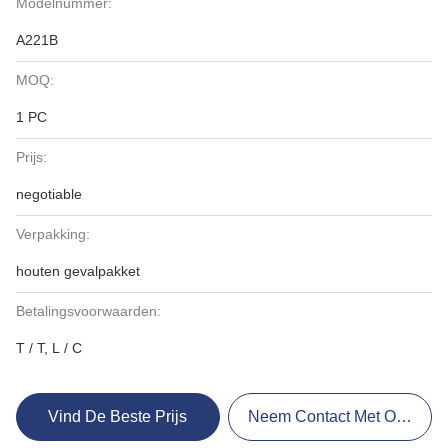
Modelnummer:
A221B
MOQ:
1 PC
Prijs:
negotiable
Verpakking:
houten gevalpakket
Betalingsvoorwaarden:
T / T, L / C
Vind De Beste Prijs
Neem Contact Met Ons Op