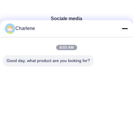
Sociale media
Charlene
Snel contact
8:03 AM
Telefoon
Good day, what product are you looking for?
86--18924634707
E-mail
info@turboo.cn
Adres
eerste-1st-4ste Verdieping, de Bouw #1, Guanjie-
Fabrieksgebied, guanguang Weg #1134, Guihua-
Gemeenschap, Guanlan-Straat, Longhua-
District, Shenzhen