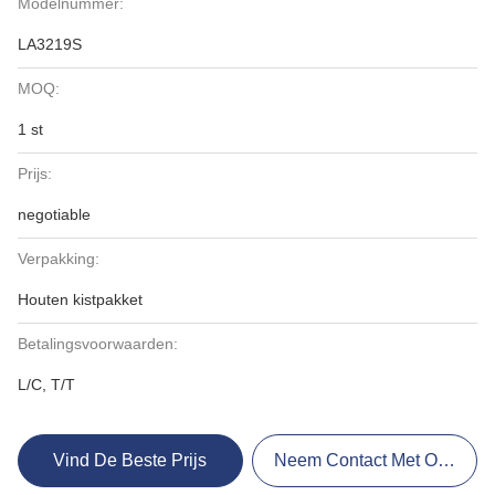
Modelnummer:
LA3219S
MOQ:
1 st
Prijs:
negotiable
Verpakking:
Houten kistpakket
Betalingsvoorwaarden:
L/C, T/T
Vind De Beste Prijs
Neem Contact Met Ons Op