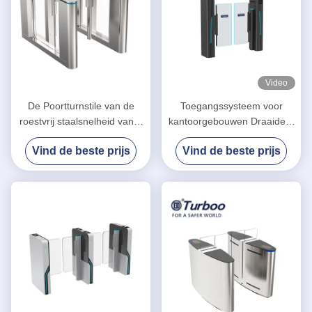
Video
De Poortturnstile van de
Toegangssysteem voor
roestvrij staalsnelheid vangt
kantoorgebouwen Draaideur
de Ingebouwde Kaart Lezer
Speed Gate Nova LA3219H
Vind de beste prijs
Vind de beste prijs
Brushless Servo Motor