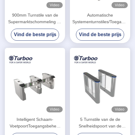
Video
Video
900mm Turnstile van de
Automatische
Supermarktschommeling de
Systementurnstiles/Toegangsbeh
Systemen van het
en Poorten24v Motorvoltage
Vind de beste prijs
Vind de beste prijs
PoortToegangsbeheer
Video
Video
Intelligent Schaam-
5 Turnstile van de de
VoetpoortToegangsbeheer
Snelheidspoort van de
voor
parenschommeling