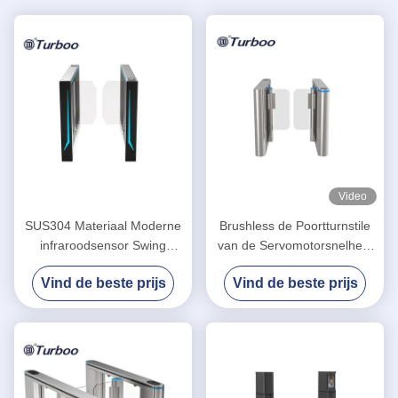
Video
SUS304 Materiaal Moderne
Brushless de Poortturnstile
infraroodsensor Swing
van de Servomotorsnelheid
Speed Gate Draaien met
de Barrièrepoort van de
Vind de beste prijs
Vind de beste prijs
hoge MCBF
Toegangsbeheerschommeling