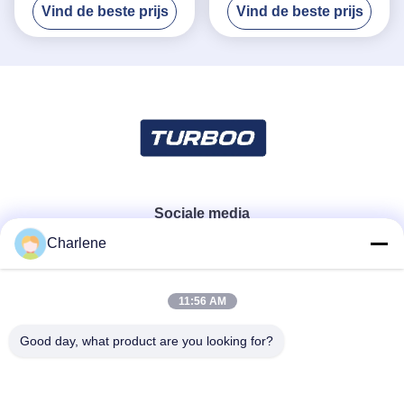
Vind de beste prijs
Vind de beste prijs
Kleinhandelsmenigtecontrole
Intelligente Automatische
Systementurnstiles
Sociale media
Charlene
Snel contact
11:56 AM
Telefoon
Good day, what product are you looking for?
86--18924634707
E-mail