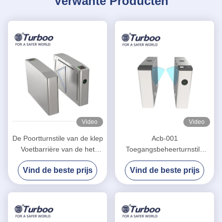
Verwante Producten
Video
Video
De Poortturnstile van de klep
Acb-001
Voetbarrière van de het
Toegangsbeheerturnstile
Wapeningang van PC de
Poort/Turnstile van de
Vind de beste prijs
Vind de beste prijs
Pascontrole in Busstation
Klepbarrière voor Pretparken