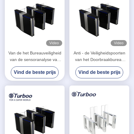
Video
Video
Van de het Bureauveiligheid
Anti - de Veiligheidspoorten
van de sensoranalyse van
van het Doorbraakbureau
de Poorten Diverse
met LEIDENE
Vind de beste prijs
Vind de beste prijs
Interfaces het
Richtingsindicator
Gemakmontages