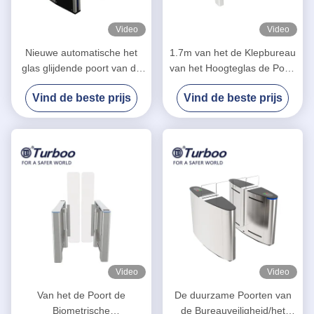
Video
Video
Nieuwe automatische het
1.7m van het de Klepbureau
glas glijdende poort van de
van het Hoogteglas de Poort
bi-richtingsveiligheid
van de de Veiligheidsbarrière
Vind de beste prijs
Vind de beste prijs
turnstyle voor de
met Marmer/Glaslichaam
Bureaubouw met 550mm
breedte
Video
Video
Van het de Poort de
De duurzame Poorten van
Biometrische
de Bureauveiligheid/het