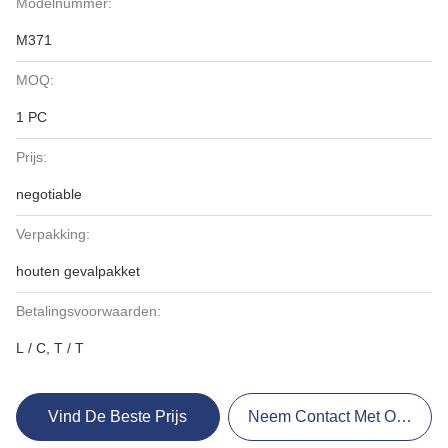
Modelnummer:
M371
MOQ:
1 PC
Prijs:
negotiable
Verpakking:
houten gevalpakket
Betalingsvoorwaarden:
L / C, T / T
Vind De Beste Prijs
Neem Contact Met Ons Op