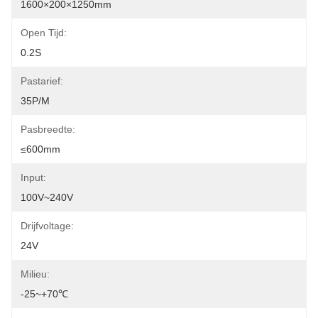
1600×200×1250mm
Open Tijd:
0.2S
Pastarief:
35P/M
Pasbreedte:
≤600mm
Input:
100V~240V
Drijfvoltage:
24V
Milieu:
-25~+70℃