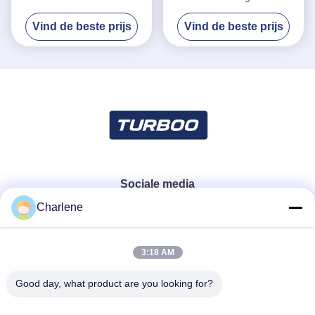
Veiligheidssysteem van de
Voetturnstile Poort
Vind de beste prijs
Vind de beste prijs
Turboor3211 Schommeling
Nauwkeurige Plaatsen
Brushless Servomotor 100w
Sociale media
Charlene
Snel contact
3:18 AM
Telefoon
Good day, what product are you looking for?
86--18924634707