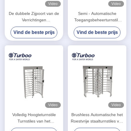
Video
Video
De dubbele Zijpoort van de
Semi - Automatische
Verrichtingen
Toegangsbeheerturnstile
Voetbarrière/Volledige
Poortweerstand Op hoge
Vind de beste prijs
Vind de beste prijs
Hoogteturnstile
temperatuur
Video
Video
Volledig Hoogteturnstile
Brushless Automatische het
Turnstiles van het
Roestvrije staalturnstiles van
Poortroestvrije staal
gelijkstroom 35