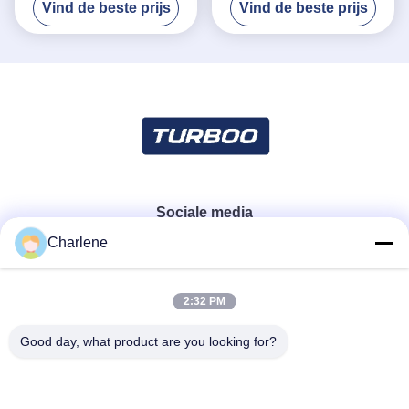
Vind de beste prijs
Vind de beste prijs
Toegangsbeheersysteem
Personen/van de
Doorgangsmin Snelheid
Sociale media
Charlene
Snel contact
2:32 PM
Telefoon
Good day, what product are you looking for?
86--18924634707
E-mail