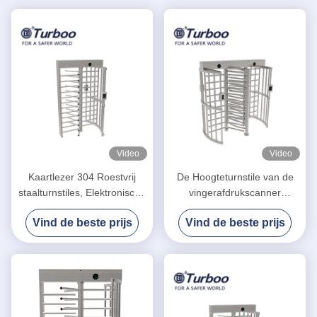
Video
Video
Kaartlezer 304 Roestvrij
De Hoogteturnstile van de
staalturnstiles, Elektronische
vingerafdrukscanner
Turnstile Poorten
Volledige Poortg538 OEM de
Vind de beste prijs
Vind de beste prijs
Dienstturnstile Motor