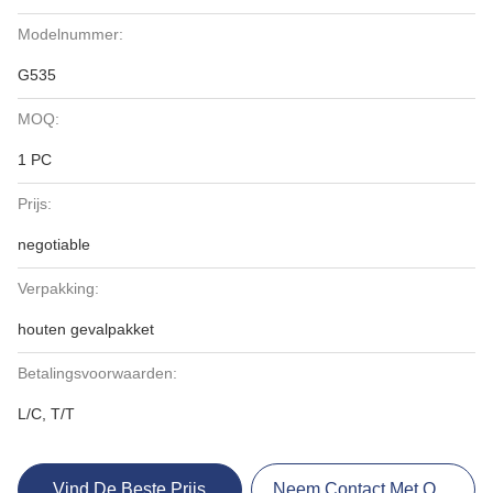
Modelnummer:
G535
MOQ:
1 PC
Prijs:
negotiable
Verpakking:
houten gevalpakket
Betalingsvoorwaarden:
L/C, T/T
Vind De Beste Prijs
Neem Contact Met Ons Op