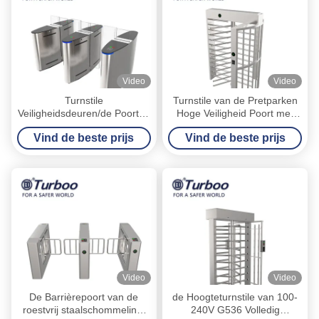
Video
Video
Turnstile
Turnstile van de Pretparken
Veiligheidsdeuren/de Poorten
Hoge Veiligheid Poort met
Stabiele gelijkstroom
Vingerafdrukscanner
Vind de beste prijs
Vind de beste prijs
Motoraandrijving van
Turnstyle Automatische
Video
Video
De Barrièrepoort van de
de Hoogteturnstile van 100-
roestvrij staalschommeling,
240V G536 Volledig