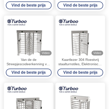
de Automatische Poorten van
Poortsus304 Materieel
Vind de beste prijs
Vind de beste prijs
Turnstyle met Kaartlezer
RS485 Automatisch
Toegangsbeheer
Video
Video
Van de de
Kaartlezer 304 Roestvrij
Streepjescodeerkenning van
staalturnstiles, Elektronische
RFID Gezichts Volledige de
Turnstile Poorten
Vind de beste prijs
Vind de beste prijs
Hoogteturnstile/Volledige de
Hoogtepoort 24V van
SUS304