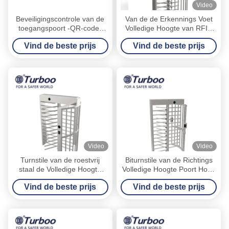
Video
Beveiligingscontrole van de
Van de de Erkennings Voet
toegangspoort -QR-code-
Volledige Hoogte van RFID
gevangenis/buurt-
de Gezichtsturnstile SUS304
Vind de beste prijs
Vind de beste prijs
verzamelaar van kaarten-
Poort van de de Poort24v
RFID/QR-code
Volledige Hoogte van de
Toegangsbeheer Volledige
Hoogte
Video
Video
Turnstile van de roestvrij
Biturnstile van de Richtings
staal de Volledige Hoogte
Volledige Hoogte Poort Hoge
Automatische Poort van het
Veilige Passage met Slim
Vind de beste prijs
Vind de beste prijs
Toegangsbeheersysteem
Roestvrij staal 304 van RFID