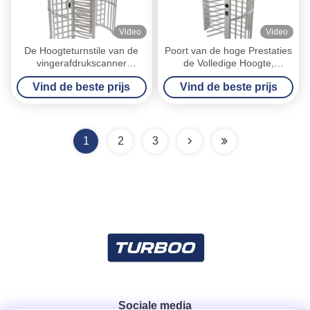
Video
Video
De Hoogteturnstile van de
Poort van de hoge Prestaties
vingerafdrukscanner
de Volledige Hoogte,
Volledige Poortg538 OEM de
Toegangsbeheerturnstile
Vind de beste prijs
Vind de beste prijs
Dienstturnstile Motor
Veiligheidsproducten
1
2
3
Sociale media