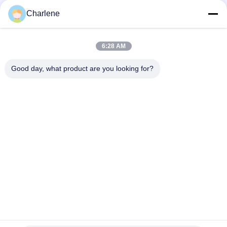
Charlene
Snel contact
6:28 AM
Telefoon
Good day, what product are you looking for?
86--18924634707
E-mail
info@turboo.cn
Adres
eerste-1st-4ste Verdieping, de Bouw #1, Guanjie-
Fabrieksgebied, guanguang Weg #1134, Guihua-
Gemeenschap, Guanlan-Straat, Longhua-
District, Shenzhen
Privacybeleid
|
Sitemap
China Goed Kwaliteit driepoot tourniquet Auteursrecht © 2018-