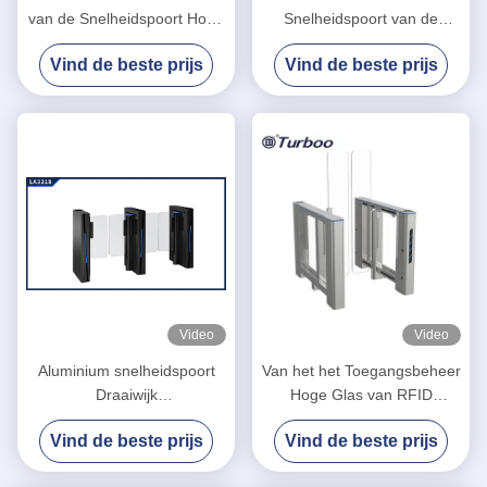
van de Snelheidspoort Hoge
Snelheidspoort van de
Lezer van de Veiligheidsrfid
menigtecontrole met 35
Vind de beste prijs
Vind de beste prijs
Kaart 100-240V met
Personen/van de
Brushless Servomotor
Doorgangsmin Tijd
Video
Video
Aluminium snelheidspoort
Van het het Toegangsbeheer
Draaiwijk
Hoge Glas van RFID
kantoorbeveiligingspoorten
Turnstile van de de
Vind de beste prijs
Vind de beste prijs
toegangscontrole
Snelheidspoort met Hoge
voetgangerspoort
Veiligheid voor de