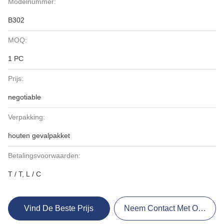
Modelnummer:
B302
MOQ:
1 PC
Prijs:
negotiable
Verpakking:
houten gevalpakket
Betalingsvoorwaarden:
T / T, L / C
Vind De Beste Prijs
Neem Contact Met Ons Op