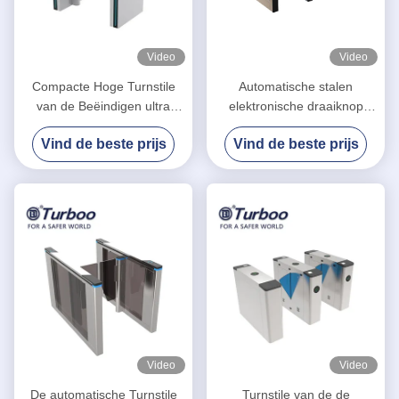
Video
Video
Compacte Hoge Turnstile
Automatische stalen
van de Beëindigen ultra
elektronische draaiknop
Slanke Schommeling
Beveiligde
Vind de beste prijs
Vind de beste prijs
Turnstile van de de
gezichtsherkenning
Snelheidspoort van het
Waterdicht Swing Barrier
Poortrfid Toegangsbeheer
Gate
Video
Video
De automatische Turnstile
Turnstile van de de