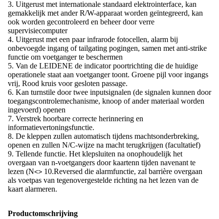
3. Uitgerust met internationale standaard elektrointerface, kan
gemakkelijk met ander R/W-apparaat worden geïntegreerd, kan
ook worden gecontroleerd en beheer door verre
supervisiecomputer
4. Uitgerust met een paar infrarode fotocellen, alarm bij
onbevoegde ingang of tailgating pogingen, samen met anti-strike
functie om voetganger te beschermen
5. Van de LEIDENE de indicator poortrichting die de huidige
operationele staat aan voetganger toont. Groene pijl voor ingangs
vrij, Rood kruis voor gesloten passage.
6. Kan turnstile door twee inputsignalen (de signalen kunnen door
toegangscontrolemechanisme, knoop of ander materiaal worden
ingevoerd) openen
7. Verstrek hoorbare correcte herinnering en
informatievertoningsfunctie.
8. De kleppen zullen automatisch tijdens machtsonderbreking,
openen en zullen N/C-wijze na macht terugkrijgen (facultatief)
9. Tellende functie. Het klepsluiten na onophoudelijk het
overgaan van n-voetgangers door kaartenn tijden navenant te
lezen (N
10.Reversed die alarmfunctie, zal barrière overgaan
<>
als voetpas van tegenovergestelde richting na het lezen van de
kaart alarmeren.
Productomschrijving