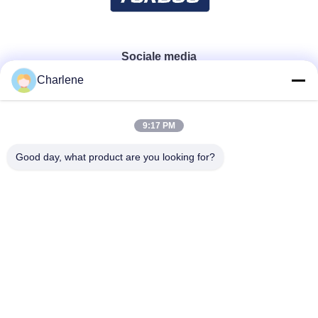
Sociale media
Charlene
Snel contact
9:17 PM
Telefoon
Good day, what product are you looking for?
86--18924634707
E-mail
info@turboo.cn
Adres
eerste-1st-4ste Verdieping, de Bouw #1, Guanjie-
Fabrieksgebied, guanguang Weg #1134, Guihua-
Gemeenschap, Guanlan-Straat, Longhua-
District, Shenzhen