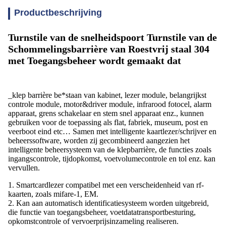
Productbeschrijving
Turnstile van de snelheidspoort Turnstile van de
Schommelingsbarrière van Roestvrij staal 304
met Toegangsbeheer wordt gemaakt dat
_klep barrière be*staan van kabinet, lezer module, belangrijkst
controle module, motor&driver module, infrarood fotocel, alarm
apparaat, grens schakelaar en stem snel apparaat enz., kunnen
gebruiken voor de toepassing als flat, fabriek, museum, post en
veerboot eind etc… Samen met intelligente kaartlezer/schrijver en
beheerssoftware, worden zij gecombineerd aangezien het
intelligente beheersysteem van
klepbarrière, de functies zoals
de
ingangscontrole, tijdopkomst, voetvolumecontrole en tol enz. kan
vervullen.
1. Smartcardlezer compatibel met een verscheidenheid van rf-
kaarten, zoals mifare-1, EM.
2. Kan aan automatisch identificatiesysteem worden uitgebreid,
die functie van toegangsbeheer, voetdatatransportbesturing,
opkomstcontrole of vervoerprijsinzameling realiseren.