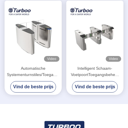
Bureaubouw
Video
Video
Automatische
Intelligent Schaam-
Systementurnstiles/Toegangsbeheerbarrières
VoetpoortToegangsbeheer
en Poorten24v Motorvoltage
voor
Vind de beste prijs
Vind de beste prijs
Kleinhandelsmenigtecontrole