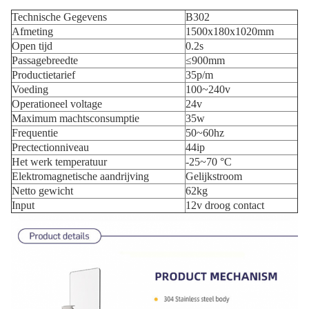
Technische Gegevens
B302
Afmeting
1500x180x1020mm
Open tijd
0.2s
Passagebreedte
≤900mm
Productietarief
35p/m
Voeding
100~240v
Operationeel voltage
24v
Maximum machtsconsumptie
35w
Frequentie
50~60hz
Prectectionniveau
44ip
Het werk temperatuur
-25~70 °C
Elektromagnetische aandrijving
Gelijkstroom
Netto gewicht
62kg
Input
12v droog contact