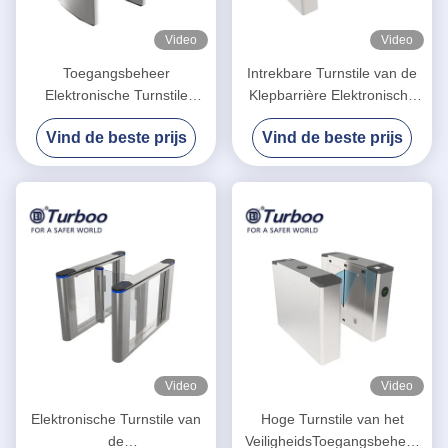
Video
Video
Toegangsbeheer
Intrekbare Turnstile van de
Elektronische Turnstile
Klepbarrière Elektronische
Poorten/de Poort g-TEK
LEIDENE van de
Vind de beste prijs
Vind de beste prijs
Infrarode Sensor van de
Poortenstroom Lichte
Klepbarrière
Indicator
Video
Video
Elektronische Turnstile van
Hoge Turnstile van het
de
VeiligheidsToegangsbeheer