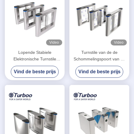
Video
Video
Lopende Stabiele
Turnstile van de de
Elektronische Turnstile
Schommelingspoort van de
Poorten, de Voetpoort van
veiligheidscontrole/de
Vind de beste prijs
Vind de beste prijs
de Schommelingsbarrière
Glijdende Acrylraad van
Barrièrepoorten