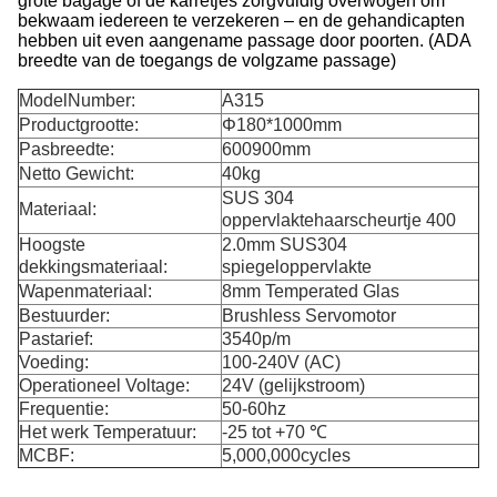
grote bagage of de karretjes zorgvuldig overwogen om
bekwaam iedereen te verzekeren – en de gehandicapten
hebben uit even aangename passage door poorten. (ADA
breedte van de toegangs de volgzame passage)
ModelNumber:
A315
Productgrootte:
Φ180*1000mm
Pasbreedte:
600900mm
Netto Gewicht:
40kg
SUS 304
Materiaal:
oppervlaktehaarscheurtje 400
Hoogste
2.0mm SUS304
dekkingsmateriaal:
spiegeloppervlakte
Wapenmateriaal:
8mm Temperated Glas
Bestuurder:
Brushless Servomotor
Pastarief:
3540p/m
Voeding:
100-240V (AC)
Operationeel Voltage:
24V (gelijkstroom)
Frequentie:
50-60hz
Het werk Temperatuur:
-25 tot +70 ℃
MCBF:
5,000,000cycles