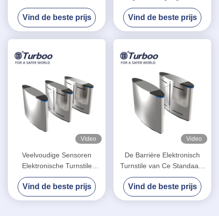
Toegangsbeheerschommeling
Poort/Turnstile van de
Vind de beste prijs
Vind de beste prijs
Poorten met 304 Roestvrij
Klepbarrière voor Park
staalmateriaal
Video
Video
Veelvoudige Sensoren
De Barrière Elektronisch
Elektronische Turnstile
Turnstile van Ce Standaard
Poorten voor Snelle Metro
de ControleSoftwaresysteem
Vind de beste prijs
Vind de beste prijs
van de Steegveiligheid Post
van de Poortendeur