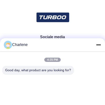
Sociale media
Charlene
Snel contact
4:35 PM
Telefoon
Good day, what product are you looking for?
86--18924634707
E-mail
info@turboo.cn
Adres
eerste-1st-4ste Verdieping, de Bouw #1, Guanjie-