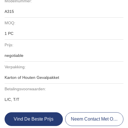
Modelnummer:
A315
MOQ:
1 PC
Prijs:
negotiable
Verpakking:
Karton of Houten Gevalpakket
Betalingsvoorwaarden:
L/C, T/T
Vind De Beste Prijs
Neem Contact Met Ons Op