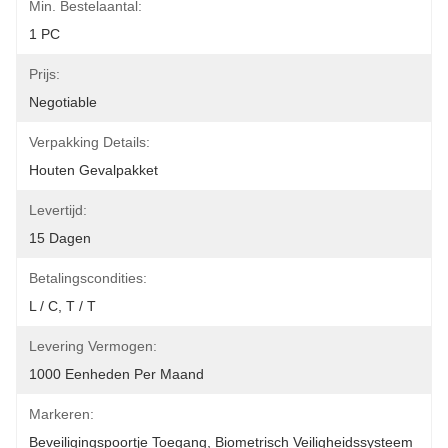
Min. Bestelaantal:
1 PC
Prijs:
Negotiable
Verpakking Details:
Houten Gevalpakket
Levertijd:
15 Dagen
Betalingscondities:
L / C, T / T
Levering Vermogen:
1000 Eenheden Per Maand
Markeren:
Beveiligingspoortje Toegang
, 
Biometrisch Veiligheidssysteem