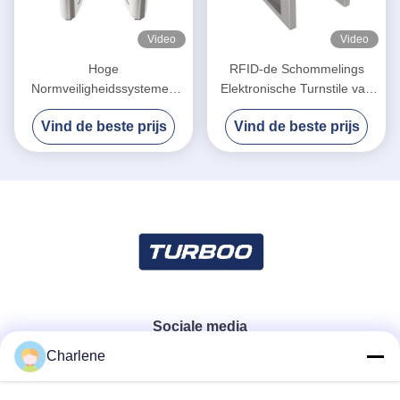
Video
Video
Hoge
RFID-de Schommelings
Normveiligheidssystemen
Elektronische Turnstile van
die snelheidssteeg voor
het
Vind de beste prijs
Vind de beste prijs
Slimme Bureauturnstile
Toegangscontrolemechanisme
glijden
Poorten met Anti -
Snuifjefunctie
Sociale media
Charlene