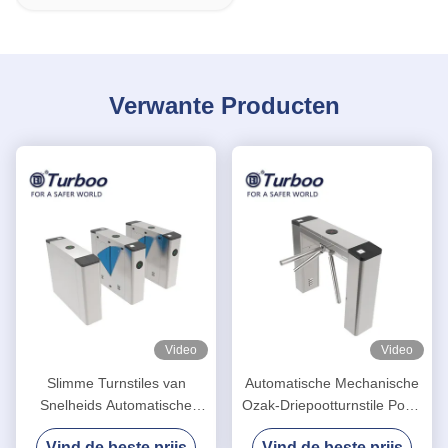
Verwante Producten
Video
Video
Slimme Turnstiles van
Automatische Mechanische
Snelheids Automatische
Ozak-Driepootturnstile Poort
Systemen, de Poort
met Stem en Stroboscoop
Vind de beste prijs
Vind de beste prijs