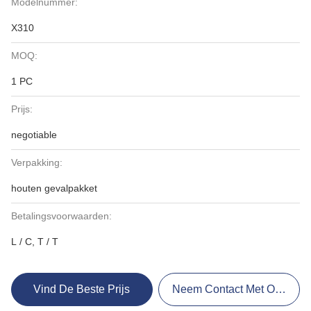
Modelnummer:
X310
MOQ:
1 PC
Prijs:
negotiable
Verpakking:
houten gevalpakket
Betalingsvoorwaarden:
L / C, T / T
Vind De Beste Prijs
Neem Contact Met Ons Op