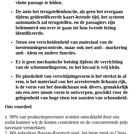
vlotte passage te leiden.
De auto het terugstellenfunctie, als geen het overgaan
tijdens geïdentificeerde kaart-lezende tijd, het systeem
automatisch zal terugstellen, en de passagiers zijn
belemmerd om over te gaan tot hun tweede lezing
identificeerde.
Steun een verscheidenheid van materiaal van de
toestemmingencontrole, maar ook met anti - markering
anti - klem en andere functies.
Er is geen mechanische botsing tijdens de verrichting
van de schommelingsrem, en het lawaai is vrij klein.
De plasticiteit van verschijningsvorm is het sterkst in al
rem, is het materiaal van het arresterende lichaam rijk,
is de vorm van het dooslichaam ook divers, gemakkelijk
om een zeer mooie vorm te ontwerpen, geschikt voor de
gelegenheid van hoge eisen ten aanzien van schoonheid.
Ons voordeel
90% van productieprocessen worden ontwikkeld door ons
1.
zodat kunnen wij de kosten controleren en de concurrerende prijs
navenant verstrekken.
2. Wij gebruiken Baoxin-Roestvrij staal, het beste merk in China.