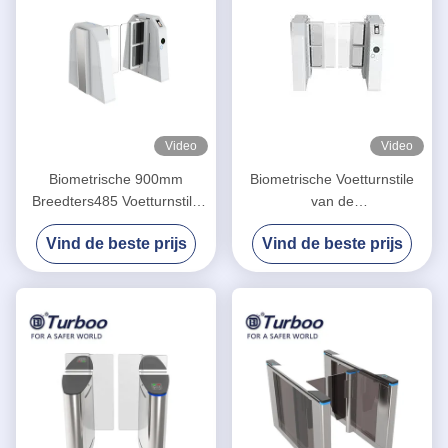
Video
Video
Biometrische 900mm
Biometrische Voetturnstile
Breedters485 Voetturnstile
van de
Poort
Schommelingsbarrière Poort
Vind de beste prijs
Vind de beste prijs
2.0mm Koud Rolstaal Binnen