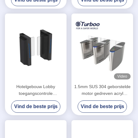
Voetcontrole van de
Licht Alarm
Klepbarrière
Video
Hotelgebouw Lobby
1.5mm SUS 304 geborstelde
toegangscontrole
motor gedreven acryl
voetgangersschuifpoort
glijdende poort met 5 paren
Vind de beste prijs
Vind de beste prijs
LA6218
van infrarode sensor