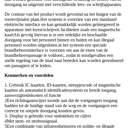
doorgang na uitgerust met verschillende lees- en schrijfapparaten.
De contour van het product wordt gevormd na het buigen van de
roestvrijstalen plaat.Het systeem is voorzien van een standaard
elektrische interface en kan gemakkelijk worden geïntegreerd in
apparatuur met lezen/schrijven faciliteiten zoals een magnetische
kaartAls gevolg hiervan is er een ordelijke en beschaafde
doorgang voor het personeel binnen en buiten en kan illegaal
personeel worden uitgesloten.in het systeem een speciale
brandbeheersinterface is voorzien om aan de eisen van de
brandbeheerspassage te voldoen;, zodat in noodgevallen een
snelle regeling van de staaf naar beneden kan worden gerealiseerd
om passagiers af te leiden.
Kenmerken en voordelen
1. Gebruik IC-kaarten, ID-kaarten, streepjescode of magnetische
kaarten als automatisch identificatiesysteem en bereik toegang,
aanwezigheidskosten of functie
2Een richtingaanwijzer toonde aan dat de voetgangers toegang
hadden tot de huidige stand van de weg en de voetgangers een
correcte en soepele doorgang konden geven.
3- Display is gebruikt voor statistieken en cijfers
4Met stem- en strobossignaal.
5Een combinatie van infraroodsensoren en politie- en illegale