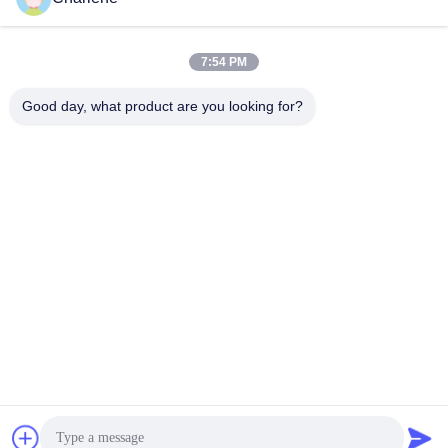
Snel contact
7:54 PM
Telefoon
Good day, what product are you looking for?
86--18924634707
E-mail
info@turboo.cn
Adres
eerste-1st-4ste Verdieping, de Bouw #1, Guanjie-
Fabrieksgebied, guanguang Weg #1134, Guihua-
Gemeenschap, Guanlan-Straat, Longhua-
District, Shenzhen
Privacybeleid
|
Sitemap
China Goed Kwaliteit driepoot tourniquet Auteursrecht © 2018-
2026 Turboo Automation Co., Ltd Allemaal. Alle rechten
voorbehouden.