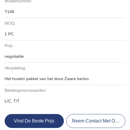
Modelnummer:
Y148
MOQ:
1 PC
Prijs:
negotiable
Verpakking:
Het houten pakket van het doos Zware karton
Betalingsvoorwaarden:
L/C, T/T
Vind De Beste Prijs
Neem Contact Met Ons Op