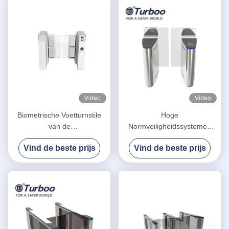
Video
Video
Biometrische Voetturnstile
Hoge
van de
Normveiligheidssystemen
Schommelingsbarrière Poort
die snelheidssteeg voor
Vind de beste prijs
Vind de beste prijs
2.0mm Koud Rolstaal Binnen
Slimme Bureauturnstile
glijden