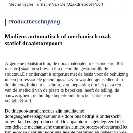
Mechanische Turnstile Van De Ozakdriepoot Poort
Productbeschrijving
Modieus automatisch of mechanisch ozak
statief draaistorspoort
Algemene plaatstructuur, de doos materialen met standaard 304
roestvrij staal, geschreven lijn decoratie, gestroomlijnde
structuur,De onderkant is uitgerust met de basis voor de behuizing
in een professionele geleidingsvat..Kan worden geïnstalleerd in
de binnen-, buiten met schuur, van toepassing om het passeren
van de snelheid van de plaats te beperken, heeft de telling, de
aanwezigheid, de huidige beperkende functie. stabiele en
veiligheid stijl.
De driepoot-turntilenseries zijn intelligente
doorgangbeheersapparatuur die door ons bedrijf is onderzocht,
ontwikkeld en geproduceerd. De apparatuur is geïntegreerd met
een delicate mechanische transmissie,microprocessorbesturingHet
kan worden gebruikt voor intelligente besturing en beheer van de