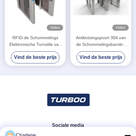
Video
Video
RFID-de Schommelings
Antibotsingspoort 304 van
Elektronische Turnstile van
de Schommelingsbarrière
het
Roestvrij staal Stabiel 1.5mm
Vind de beste prijs
Vind de beste prijs
Toegangscontrolemechanisme
SUS304 Materiaal
Poorten met Anti -
Snuifjefunctie
Sociale media
Charlene