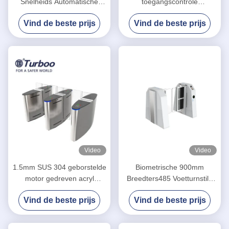
Snelheids Automatische
toegangscontrole
Systemen, de Poort
voetgangersschuifpoort
Vind de beste prijs
Vind de beste prijs
Voetcontrole van de
LA6218
Klepbarrière
Video
Video
1.5mm SUS 304 geborstelde
Biometrische 900mm
motor gedreven acryl
Breedters485 Voetturnstile
glijdende poort met 5 paren
Poort
Vind de beste prijs
Vind de beste prijs
van infrarode sensor